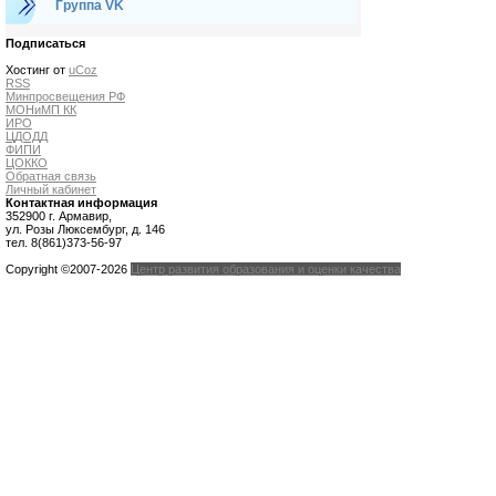
Группа VK
Подписаться
Хостинг от
uCoz
RSS
Минпросвещения РФ
МОНиМП КК
ИРО
ЦДОДД
ФИПИ
ЦОККО
Обратная связь
Личный кабинет
Контактная информация
352900 г. Армавир,
ул. Розы Люксембург, д. 146
тел. 8(861)373-56-97
Copyright ©2007-2026
Центр развития образования и оценки качества