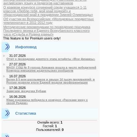
английскому языку и педагогов-наставников
О краевом конкурсе сочинений среди учащихся 1-11
классов «Люблю тебя, мой край родной!» и
«Краснодарский край в преддверии Зимней Олимпиады»
Об участии во Всероссийских «Молодежных предметных
чемпионатах» в 2011-2012 году
Методические рекомендации по проведению праздника
Последнего звонка и Единого Всекубанского классного
часа «Судьба и Родина едины!»
This feature is for Premium users only!
Инфоповод
31.07.2026
Отчет о проведении девятого этапа эстафеты «Мои финансы»
27.07.2026
МАОУ СОШ № 9 города Армавир вошла в число победителей
Конкурса инициатив родительских сообществ
16.07.2026
Более 8,5 млн школьников и свыше 14 тысяч предприятий: в
России подвели итоги Единой модели профориентации
17.06.2026
Зажигаем звездочки Кубани
16.06.2026
Юная художница победила в конкурсе «Расскажи миру о
своей Родине»
Статистика
Онлайн всего:
1
Гостей:
1
Пользователей:
0