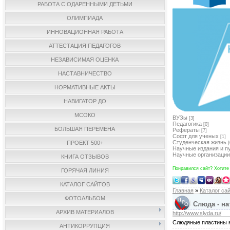
РАБОТА С ОДАРЕННЫМИ ДЕТЬМИ
ОЛИМПИАДА
ИННОВАЦИОННАЯ РАБОТА
АТТЕСТАЦИЯ ПЕДАГОГОВ
НЕЗАВИСИМАЯ ОЦЕНКА
НАСТАВНИЧЕСТВО
НОРМАТИВНЫЕ АКТЫ
НАВИГАТОР ДО
МСОКО
ВУЗы
[3]
Педагогика
[0]
БОЛЬШАЯ ПЕРЕМЕНА
Рефераты
[7]
Софт для ученых
[1]
Студенческая жизнь
ПРОЕКТ 500+
[
Научные издания и п
Научные организации
КНИГА ОТЗЫВОВ
Понравился сайт? Хотите
ГОРЯЧАЯ ЛИНИЯ
КАТАЛОГ САЙТОВ
Главная
»
Каталог са
ФОТОАЛЬБОМ
Слюда - на
АРХИВ МАТЕРИАЛОВ
http://www.slyda.ru/
Слюдяные пластины му
АНТИКОРРУПЦИЯ