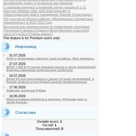
английскому языку и педагогов-наставников
О краевом конкурсе сочинений среди учащихся 1-11
классов «Люблю тебя, мой край родной!» и
«Краснодарский край в преддверии Зимней Олимпиады»
Об участии во Всероссийских «Молодежных предметных
чемпионатах» в 2011-2012 году
Методические рекомендации по проведению праздника
Последнего звонка и Единого Всекубанского классного
часа «Судьба и Родина едины!»
This feature is for Premium users only!
Инфоповод
31.07.2026
Отчет о проведении девятого этапа эстафеты «Мои финансы»
27.07.2026
МАОУ СОШ № 9 города Армавир вошла в число победителей
Конкурса инициатив родительских сообществ
16.07.2026
Более 8,5 млн школьников и свыше 14 тысяч предприятий: в
России подвели итоги Единой модели профориентации
17.06.2026
Зажигаем звездочки Кубани
16.06.2026
Юная художница победила в конкурсе «Расскажи миру о
своей Родине»
Статистика
Онлайн всего:
1
Гостей:
1
Пользователей:
0