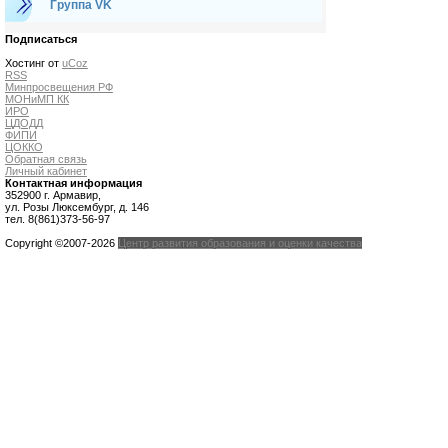
Группа VK
Подписаться
Хостинг от
uCoz
RSS
Минпросвещения РФ
МОНиМП КК
ИРО
ЦДОДД
ФИПИ
ЦОККО
Обратная связь
Личный кабинет
Контактная информация
352900 г. Армавир,
ул. Розы Люксембург, д. 146
тел. 8(861)373-56-97
Copyright ©2007-2026
Центр развития образования и оценки качества