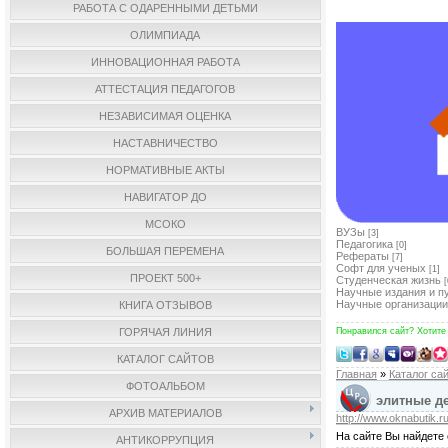
РАБОТА С ОДАРЕННЫМИ ДЕТЬМИ
ОЛИМПИАДА
ИННОВАЦИОННАЯ РАБОТА
АТТЕСТАЦИЯ ПЕДАГОГОВ
НЕЗАВИСИМАЯ ОЦЕНКА
НАСТАВНИЧЕСТВО
НОРМАТИВНЫЕ АКТЫ
НАВИГАТОР ДО
МСОКО
ВУЗы
[3]
Педагогика
[0]
БОЛЬШАЯ ПЕРЕМЕНА
Рефераты
[7]
Софт для ученых
[1]
ПРОЕКТ 500+
Студенческая жизнь
[
Научные издания и п
Научные организации
КНИГА ОТЗЫВОВ
ГОРЯЧАЯ ЛИНИЯ
Понравился сайт? Хотите
КАТАЛОГ САЙТОВ
Главная
»
Каталог са
ФОТОАЛЬБОМ
элитные д
АРХИВ МАТЕРИАЛОВ
http://www.oknabutik.ru
На сайте Вы найдете 
АНТИКОРРУПЦИЯ